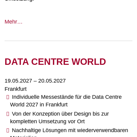
Chemspec
Mehr…
Europe,
Internationale
Fachmesse
für
DATA CENTRE WORLD
Fein-
und
Spezialchemie
19.05.2027
–
20.05.2027
Frankfurt
Individuelle Messestände für die Data Centre
World 2027 in Frankfurt
Von der Konzeption über Design bis zur
kompletten Umsetzung vor Ort
Nachhaltige Lösungen mit wiederverwendbaren