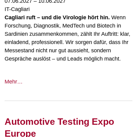
07.06.2027
–
10.06.2027
IT-Cagliari
Cagliari ruft – und die Virologie hört hin.
Wenn
Forschung, Diagnostik, MedTech und Biotech in
Sardinien zusammenkommen, zählt Ihr Auftritt: klar,
einladend, professionell. Wir sorgen dafür, dass Ihr
Messestand nicht nur gut aussieht, sondern
Gespräche auslöst – und Leads möglich macht.
Virology
Mehr…
Meeting
-
Annual
Meeting
Automotive Testing Expo
of
the
Europe