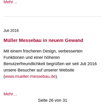
Wir
Mehr…
gratulieren
zum
70.
Jubiläum
Juli 2016
des
wvib,
Müller Messebau in neuem Gewand
des
Mit einem frischeren Design, verbesserten
Wirtschaftsverbandes
Funktionen und einer höheren
Industrieller
Benutzerfreundlichkeit begrüßen wir seit Juli 2016
Unternehmen
unsere Besucher auf unserer Website
Baden
(
www.mueller-messebau.de
).
e.V.
Müller
Mehr…
Messebau
Seite 26 von 31