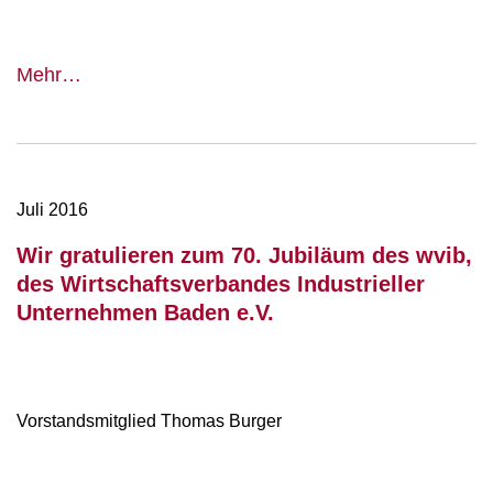
We
Mehr…
know
how
the
rabbit
Juli 2016
runs
Wir gratulieren zum 70. Jubiläum des wvib,
des Wirtschaftsverbandes Industrieller
Unternehmen Baden e.V.
Vorstandsmitglied Thomas Burger