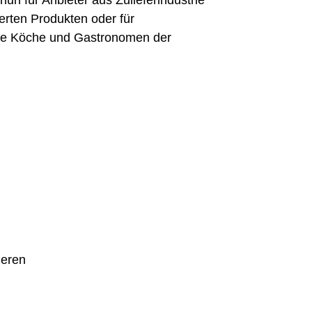
un für Anbieter aus Zulieferindustrie
ierten Produkten oder für
 die Köche und Gastronomen der
ieren