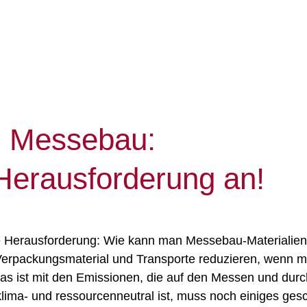
aben uns auf den Weg ge
Unser Standort
USA
m Messebau:
Herausforderung an!
ge Herausforderung: Wie kann man Messebau-Materialien
n Verpackungsmaterial und Transporte reduzieren, wenn 
s ist mit den Emissionen, die auf den Messen und durc
klima- und ressourcenneutral ist, muss noch einiges ge